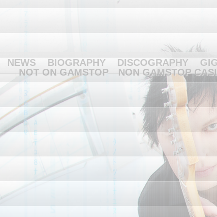
NEWS
BIOGRAPHY
DISCOGRAPHY
GI
NOT ON GAMSTOP
NON GAMSTOP CAS