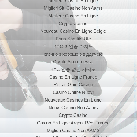
Meilleur Casino En Ligne
Migliori Siti Casino Non Aams
Meilleur Casino En Ligne
Crypto Casino
Nouveau Casino En Ligne Belgie
Paris Sportifs Ufc
KYC 미인증 카지노
казино з хорошою віддачею
Crypto Scommesse
KYC 인증 없는 카지노
Casino En Ligne France
Retrait Gain Casino
Casino Online Nuovi
Nouveaux Casinos En Ligne
Nuovi Casino Non Aams
Crypto Casino
Casino En Ligne Argent Réel France
Migliori Casino Non AAMS